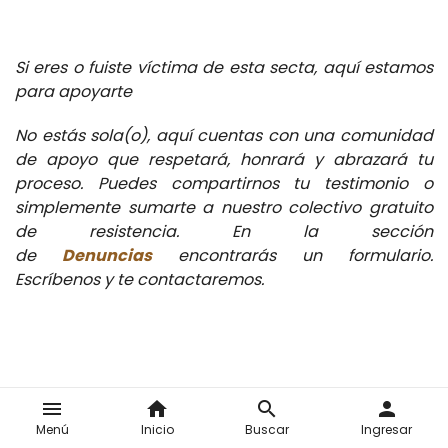
Si eres o fuiste víctima de esta secta, aquí estamos
para apoyarte
No estás sola(o), aquí cuentas con una comunidad
de apoyo que respetará, honrará y abrazará tu
proceso. Puedes compartirnos tu testimonio o
simplemente sumarte a nuestro colectivo gratuito
de resistencia. En la sección
de
Denuncias
encontrarás un formulario.
Escríbenos y te contactaremos.
menu
home
search
person
Te puede interesar
Menú
Inicio
Buscar
Ingresar