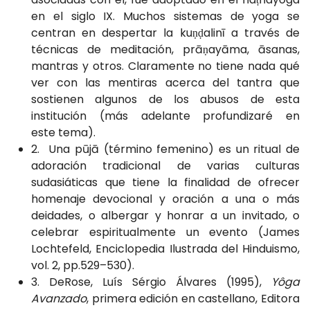
en el siglo IX. Muchos sistemas de yoga se
centran en despertar la kuṇḍalinī a través de
técnicas de meditación, prāṇayāma, āsanas,
mantras y otros. Claramente no tiene nada qué
ver con las mentiras acerca del tantra que
sostienen algunos de los abusos de esta
institución (más adelante profundizaré en
este tema).
2. Una pūjā (término femenino) es un ritual de
adoración tradicional de varias culturas
sudasiáticas que tiene la finalidad de ofrecer
homenaje devocional y oración a una o más
deidades, o albergar y honrar a un invitado, o
celebrar espiritualmente un evento (James
Lochtefeld, Enciclopedia Ilustrada del Hinduismo,
vol. 2, pp.529–530).
3. DeRose, Luís Sérgio Álvares (1995),
Yôga
Avanzado
, primera edición en castellano, Editora