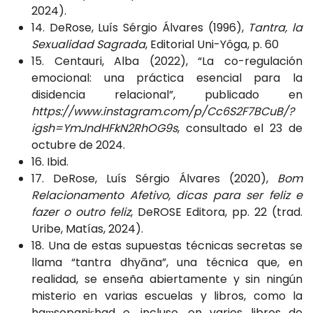
2024).
14. DeRose, Luís Sérgio Álvares (1996),
Tantra, la
Sexualidad Sagrada
, Editorial Uni-Yôga, p. 60
15. Centauri, Alba (2022), “La co-regulación
emocional: una práctica esencial para la
disidencia relacional”, publicado en
https://www.instagram.com/p/Cc6S2F7BCuB/?
igsh=YmJndHFkN2RhOG9s
, consultado el 23 de
octubre de 2024.
16. Ibid.
17. DeRose, Luís Sérgio Álvares (2020),
Bom
Relacionamento Afetivo, dicas para ser feliz e
fazer o outro feliz
, DeROSE Editora, pp. 22 (trad.
Uribe, Matías, 2024).
18. Una de estas supuestas técnicas secretas se
llama “tantra dhyāna”, una técnica que, en
realidad, se enseña abiertamente y sin ningún
misterio en varias escuelas y libros, como la
haṃsopaniṣhad o, incluso, en varios libros de