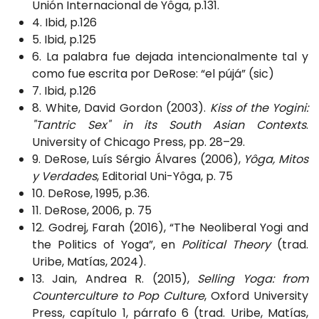
Unión Internacional de Yôga, p.131.
4. Ibid, p.126
5. Ibid, p.125
6. La palabra fue dejada intencionalmente tal y
como fue escrita por DeRose: “el pújá” (sic)
7. Ibid, p.126
8. White, David Gordon (2003).
Kiss of the Yogini:
"Tantric Sex" in its South Asian Contexts
.
University of Chicago Press, pp. 28–29.
9. DeRose, Luís Sérgio Álvares (2006),
Yôga, Mitos
y Verdades
, Editorial Uni-Yôga, p. 75
10. DeRose, 1995, p.36.
11. DeRose, 2006, p. 75
12. Godrej, Farah (2016), “The Neoliberal Yogi and
the Politics of Yoga”, en
Political Theory
(trad.
Uribe, Matías, 2024).
13. Jain, Andrea R. (2015),
Selling Yoga: from
Counterculture to Pop Culture
, Oxford University
Press, capítulo 1, párrafo 6 (trad. Uribe, Matías,